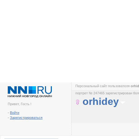
Персональный сайт пользователя
orhi
портрет № 247465 зарегистрирован боле
orhidey
Привет, Гость !
-
Войти
-
Зарегистрироваться