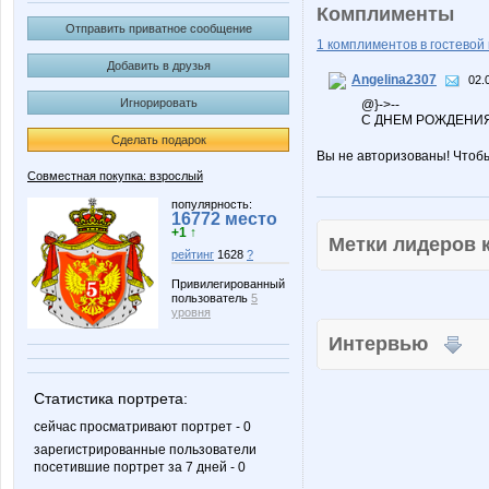
Комплименты
Отправить приватное сообщение
1 комплиментов в гостевой 
Добавить в друзья
Angelina2307
02.
Игнорировать
@}->--
C ДНЕМ РОЖДЕНИЯ
Сделать подарок
Вы не авторизованы! Чтоб
Совместная покупка: взрослый
популярность:
16772 место
+1 ↑
Метки лидеров
рейтинг
1628
?
Привилегированный
пользователь
5
уровня
Интервью
Статистика портрета:
сейчас просматривают портрет - 0
зарегистрированные пользователи
посетившие портрет за 7 дней - 0